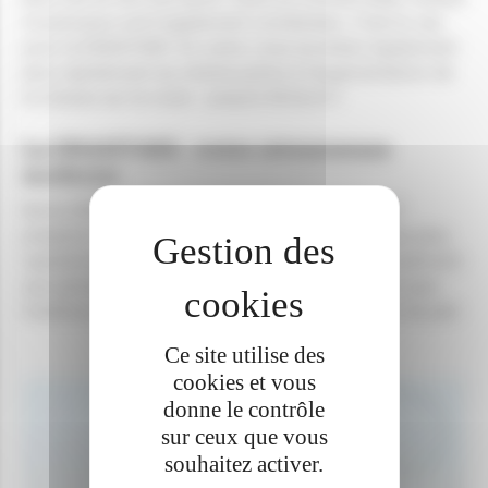
et précision sont également combinées. C'est le cas 
pour la DRAHY40S. En outre, vous accédez également 
plus rapidement au champ grâce à l'augmentation de 
la vitesse sur la route : jusqu'à 40 km/h !
La DRAHY40S : votre retourneuse 
moderne
Notre DRAHY renouvelée n’a qu’un seul objectif :
préparer le producteur de lin à l’avenir. Travaillez plus
rapidement, plus confortablement et plus précisément
que jamais. Depoortere prouve une fois de plus que
tradition et technologie moderne peuvent aller de pair.
Ce site utilise des
cookies et vous
donne le contrôle
sur ceux que vous
souhaitez activer.