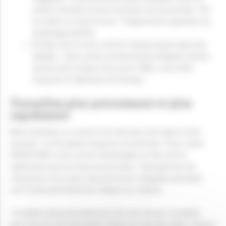
même facilité à tout moment de la journée. Tôt 
le matin ou tard le soir ? Depoortere garantit un 
éclairage parfait.
Et bien sûr, le vrai confort réside aussi dans les 
détails : avec notre connectivité intégrée (entre 
autres par le biais d’un port USB), vous êtes 
toujours à l’épreuve du temps.
Travaillez plus précisément et plus 
rapidement
Bien entendu, le confort ne fait pas tout dans notre 
secteur. Le lin passe toujours en premier. Pour cette 
DRAHY40S, nous avons développé un flux de lin 
optimisé tout au long du process. Cela permet de 
retourner le lin avec une précision inégalée pendant 
qu’il reste parfaitement aligné au champ.
Travailler plus précisément est une chose, travailler 
plus vite en est une autre. Dans un monde idéal, vitesse 