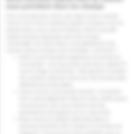
sans précédent dans les champs
Pour un producteur de lin, une seule chose compte : 
fournir du lin de la meilleure qualité. Puisque vous ne 
pensez pas à vous, nous le faisons. Notre nouvelle 
cabine est plus spacieuse, plus sûre et plus 
confortable. De cette façon, vous bénéficiez d'un 
confort ultime lorsque vous travaillez. Comment ?
Grâce à une nouvelle suspension au niveau de 
trois points : à la roue avant, près de la cabine ET 
sous le siège conducteur. Cela garantit un plaisir 
de conduite optimal, même sur des terrains plus 
difficilement praticables.
Grâce à notre commande intuitive : le joystick 
tient confortablement dans la main, tandis qu'un 
nouvel écran LED vous montre tous les 
paramètres nécessaires en un coup d'œil.
Nous visons la visibilité optimale grâce à 
diverses lumières LED à l'avant et à l'arrière de 
l'appareil. Vous pourrez ainsi travailler avec la 