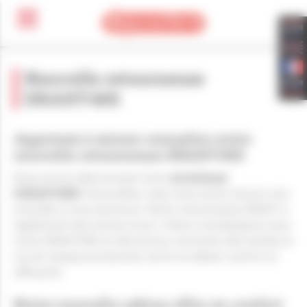
Panneau de gestion des cookies
Nouvelle retourneuse
DRAHY40S
Apprenez à mieux connaître notre 
nouvelle retourneuse DRAHY40S
Nous avons déjà évoqué notre
arracheuse
DAEAHY4WD
renouvelée, mais nous avons encore une
nouvelle à vous annoncer. Notre retourneuse DRAHY a
également été remise à jour. Faites connaissance avec
notre DRAHY40S et découvrez comment elle facilite la
vie de chaque producteur de lin en alliant confort et
efficacité.
Notre nouvelle cabine offre un confort 